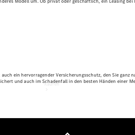
deres Modell um. Ob privat oder geschäftlich, ein Leasing bei M
vereinbaren
Tel: +49
202 25065
0
t auch ein hervorragender Versicherungsschutz, den Sie ganz 
ichert und auch im Schadenfall in den besten Händen einer M
Kaufen
Übersicht