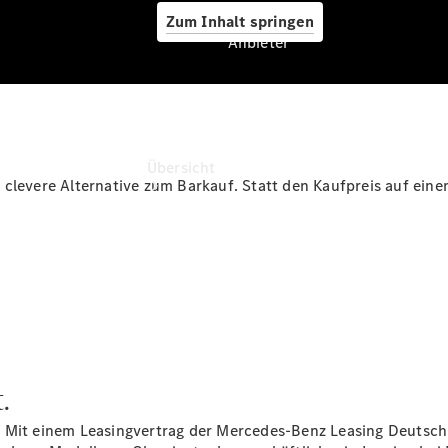
Zum Inhalt springen
Anbieter
Anbieter
Übersicht
clevere Alternative zum Barkauf. Statt den Kaufpreis auf eine
Startseite
Ansprechpartner
finden
.
Beratung
vereinbaren
. Mit einem Leasingvertrag der Mercedes-Benz Leasing Deutsc
Servicetermin