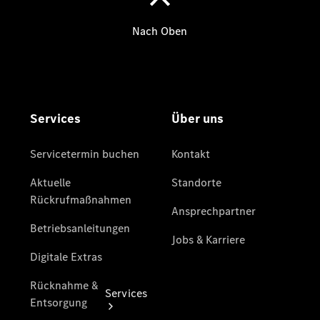
Gebrauchtwagensuche
Junge
Sterne
Junge
Sterne -
elektrisch
Mercedes-
Benz
Online
Store
Services