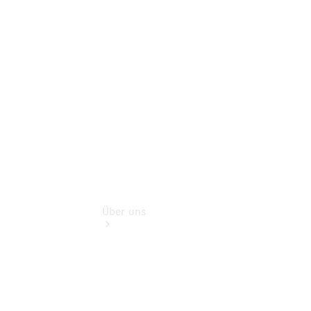
Reisemobile
Gebrauchtwagensuche
Finanzdienste
Digitale
Extras
Über uns