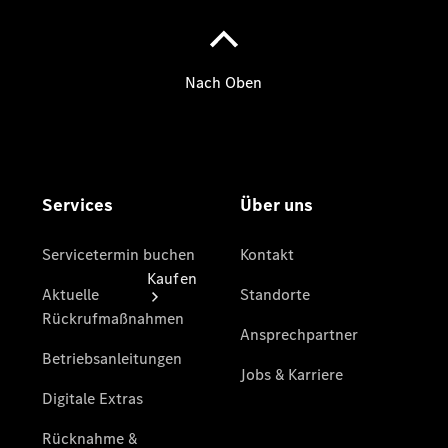
vereinbaren
Tel: +49
202 25065
0
Kaufen
Übersicht