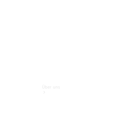
Reisemobile
Gebrauchtwagensuche
Finanzdienste
Digitale
Extras
Über uns