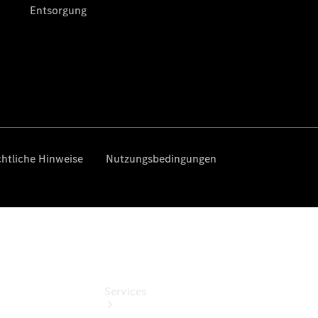
Gebrauchtwagensuche
Junge
Sterne
Junge
Sterne -
elektrisch
Mercedes-
Benz
Online
Store
Services