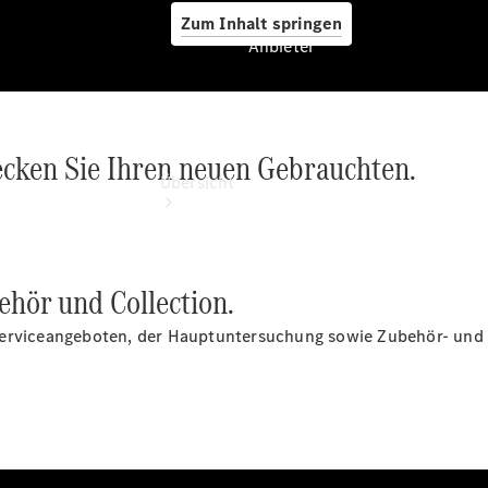
Zum Inhalt springen
Anbieter
Anbieter
cken Sie Ihren neuen Gebrauchten.
Übersicht
hör und Collection.
Serviceangeboten, der Hauptuntersuchung sowie Zubehör- und 
Startseite
Ansprechpartner
finden
Beratung
vereinbaren
Servicetermin