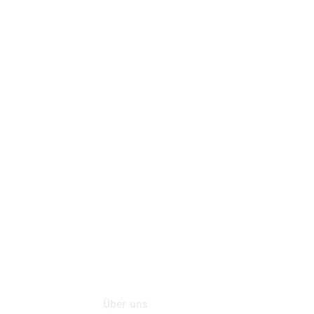
Neufahrzeuggarantie
Online-
Terminbuchung
Pannen- &
Schadenhilfe
Service für
Reisemobile
Teile &
Zubehör
Rückrufe &
Umrüstungen
Über uns