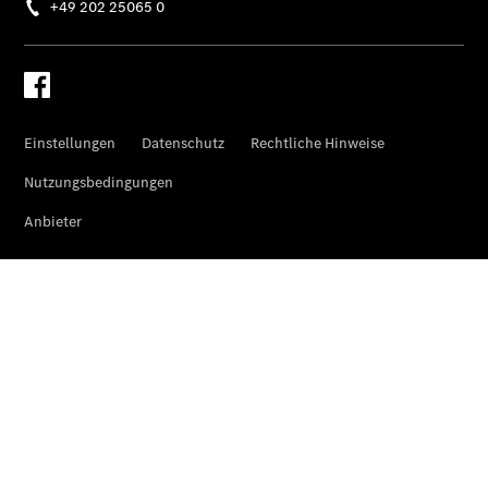
Übersicht
Finanzdienste
Reifen &
Kompletträder
Reifen- und
Komplettradschutz
EU-
Reifenlabel
Transporter-
Service