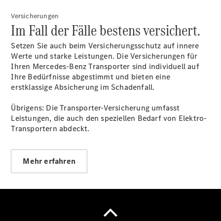
Versicherungen
Im Fall der Fälle bestens versichert.
Setzen Sie auch beim Versicherungsschutz auf innere
Übersicht
Werte und starke Leistungen. Die Versicherungen für
Unfallreparaturen
Ihren Mercedes-Benz Transporter sind individuell auf
SmallRepair
Ihre Bedürfnisse abgestimmt und bieten eine
Rücknahme
erstklassige Absicherung im Schadenfall.
&
Entsorgung
Übrigens: Die Transporter-Versicherung umfasst
Wartung
Leistungen, die auch den speziellen Bedarf von Elektro-
Reparatur
Transportern abdeckt.
Service-
und
Garantie-
Pakete
Mehr erfahren
Mobile
Service
Fleet
Services
Elektrofahrzeug-