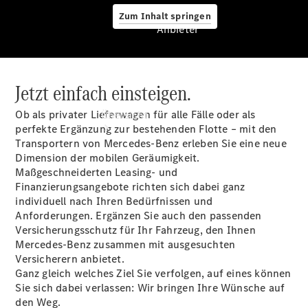
Zum Inhalt springen
Anbieter
Jetzt einfach einsteigen.
Anbieter
Ob als privater Lieferwagen für alle Fälle oder als
Übersicht
perfekte Ergänzung zur bestehenden Flotte – mit den
Transportern von Mercedes-Benz erleben Sie eine neue
Dimension der mobilen Geräumigkeit.
Maßgeschneiderten Leasing- und
Finanzierungsangebote richten sich dabei ganz
individuell nach Ihren Bedürfnissen und
Anforderungen. Ergänzen Sie auch den passenden
Startseite
Versicherungsschutz für Ihr Fahrzeug, den Ihnen
Ansprechpartner
Mercedes-Benz zusammen mit ausgesuchten
finden
Versicherern anbietet.
Probefahrt
Ganz gleich welches Ziel Sie verfolgen, auf eines können
vereinbaren
Sie sich dabei verlassen: Wir bringen Ihre Wünsche auf
Beratung
den Weg.