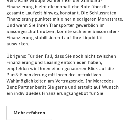
Benz Bank Gruppe wählen? Bei der Standard-
Übersicht
Finanzierung bleibt die monatliche Rate über die
Finanzdienste
gesamte Laufzeit hinweg konstant. Die Schlussraten-
Reifen &
Finanzierung punktet mit einer niedrigeren Monatsrate.
Kompletträder
Und wenn Sie Ihren Transporter gewerblich im
Saisongeschäft nutzen, könnte sich eine Saisonraten-
Finanzierung stabilisierend auf Ihre Liquidität
auswirken.
Übrigens: Für den Fall, dass Sie noch nicht zwischen
Finanzierung und Leasing entschieden haben,
empfehlen wir Ihnen einen genaueren Blick auf die
Plus3-Finanzierung mit ihren drei attraktiven
Reifen- und
Wahlmöglichkeiten am Vertragsende. Ihr Mercedes-
Komplettradschutz
Benz Partner berät Sie gerne und erstellt auf Wunsch
EU-
ein individuelles Finanzierungsangebot für Sie.
Reifenlabel
Transporter-
Service
Mehr erfahren