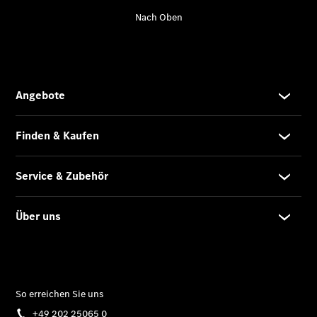
Service
VanService
basic
Mobilitätslösungen
Übersicht
MobiloVan
Intelligente
Fahrzeugsteuerung