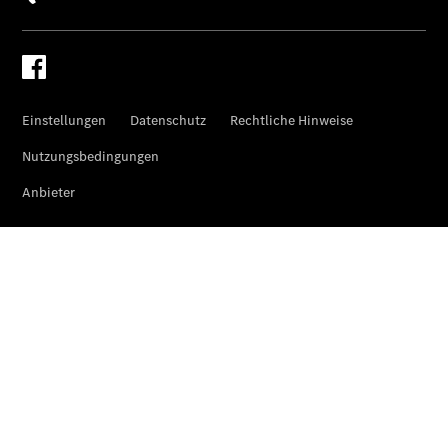
Übersicht
Digitale
Extras
Van Uptime
Monitor
Onboard
Service App
Mercedes-
Benz
Qualität
Übersicht
Original-
Teile