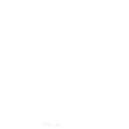
Neufahrzeuggarantie
Online-
Terminbuchung
Pannen- &
Schadenhilfe
Service für
Reisemobile
Teile &
Zubehör
Rückrufe &
Umrüstungen
Über uns